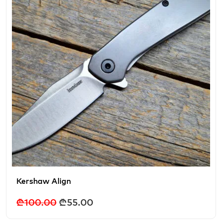
Kershaw Align
₾
100.00
₾
55.00