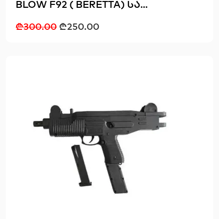
BLOW F92 ( BERETTA) სა...
₾
300.00
₾
250.00