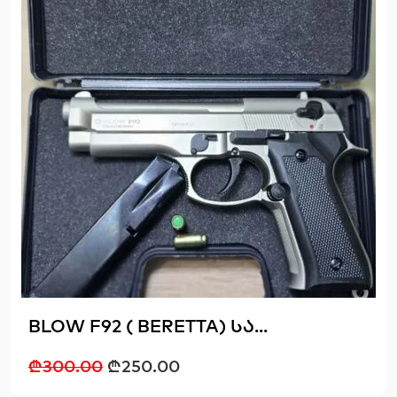
BLOW F92 ( BERETTA) სა...
₾
300.00
₾
250.00