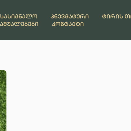
ᲡᲐᲡᲘᲒᲜᲐᲚᲝ
ᲞᲜᲔᲕᲛᲐᲢᲣᲠᲘ
ᲢᲘᲠᲘᲡ 
ᲡᲐᲨᲣᲐᲚᲔᲑᲔᲑᲘ
ᲙᲝᲜᲢᲐᲥᲢᲘ