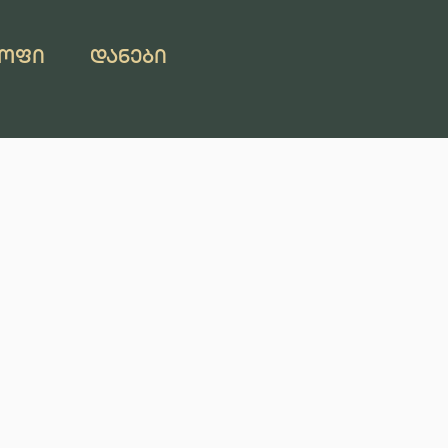
ᲗᲝᲤᲘ
ᲓᲐᲜᲔᲑᲘ